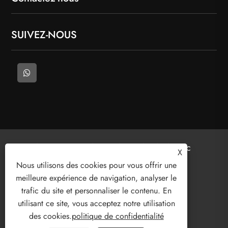
SUIVEZ-NOUS
Copyright © 2025 Welcome (Wenzhou) Electric
X
Co., Ltd. Tous droits réservés.
Nous utilisons des cookies pour vous offrir une
meilleure expérience de navigation, analyser le
trafic du site et personnaliser le contenu. En
utilisant ce site, vous acceptez notre utilisation
Links
Sitemap
RSS
XML
des cookies.
politique de confidentialité
politique de confidentialité