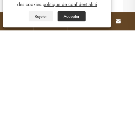
des cookies.
politique de confidentialité
Rejeter
Accepter






Quelle technologie de disjoncteur offre une
meilleure fiabilité et un impact
environnemental moindre ?
Voir plus >>