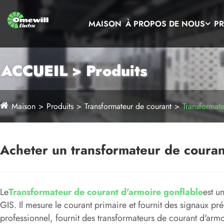
MAISON
À PROPOS DE NOUS
PR
ACCUEIL > Produits
Maison
Produits
Transformateur de courant
Transformate
Acheter un transformateur de couran
Le
Transformateur de courant d'armoire gonflable
est u
GIS. Il mesure le courant primaire et fournit des signaux p
professionnel, fournit des transformateurs de courant d'armo