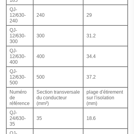
185
QJ-
12/630-
240
29
240
QJ-
12/630-
300
31.2
300
QJ-
12/630-
400
34.4
400
QJ-
12/630-
500
37.2
500
Numéro
Section transversale
plage d'étirement
de
du conducteur
sur l'isolation
référence
(mm²)
(mm)
QJ-
24/630-
35
18.6
35
QJ-