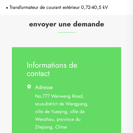
Transformateur de courant extérieur 0,72-40,5 kV
envoyer une demande
Informations de
contact
Adresse

No.777 Wanweng Road,
sous-district de Wengyang,
ville de Yueqing, ville de
Wenzhou, province du
Zhejiang, Chine