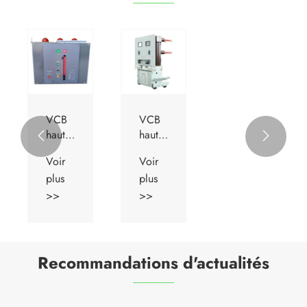
VCB
VCB
haute
haute


tension
tension
Voir
Voir
d'intérieur
d'intérieur
plus
plus
ZN63
ZN85
VS1
>>
>>
Recommandations d'actualités