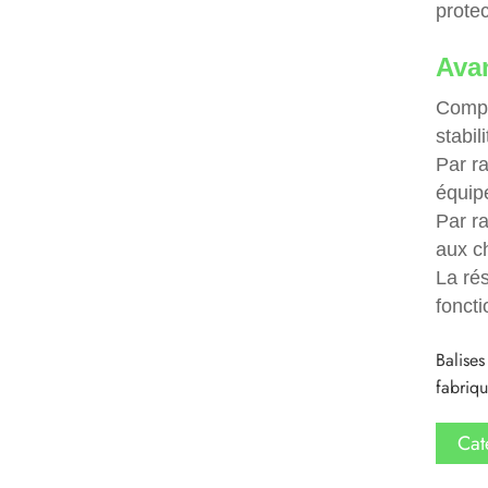
protec
Ava
Compa
stabil
Par r
équip
Par ra
aux c
La rés
fonct
Balises
fabriqu
Cat