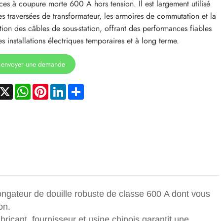
aces à coupure morte 600 A hors tension. Il est largement utilisé
es traversées de transformateur, les armoires de commutation et la
tion des câbles de sous-station, offrant des performances fiables
es installations électriques temporaires et à long terme.
envoyer une demande
acebook
X
WhatsApp
Pinterest
LinkedIn
Share
ngateur de douille robuste de classe 600 A dont vous
on.
icant, fournisseur et usine chinois garantit une