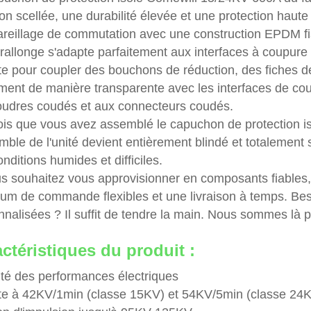
ion scellée, une durabilité élevée et une protection haut
areillage de commutation avec une construction EPDM fia
rallonge s'adapte parfaitement aux interfaces à coupure 
te pour coupler des bouchons de réduction, des fiches de
ment de manière transparente avec les interfaces de cou
oudres coudés et aux connecteurs coudés.
ois que vous avez assemblé le capuchon de protection i
emble de l'unité devient entièrement blindé et totalemen
nditions humides et difficiles.
us souhaitez vous approvisionner en composants fiables,
um de commande flexibles et une livraison à temps. Besoi
nalisées ? Il suffit de tendre la main. Nous sommes là p
ctéristiques du produit :
lité des performances électriques
te à 42KV/1min (classe 15KV) et 54KV/5min (classe 24