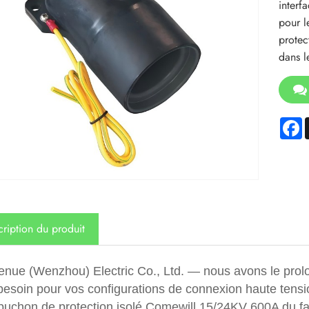
interf
pour l
protec
dans l
F
ription du produit
enue (Wenzhou) Electric Co., Ltd. — nous avons le prolo
besoin pour vos configurations de connexion haute tensi
puchon de protection isolé Comewill 15/24KV 600A du fabr