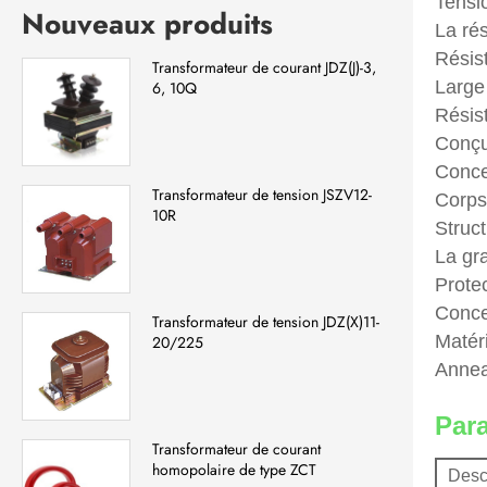
Tensi
Nouveaux produits
La ré
Résis
Transformateur de courant JDZ(J)-3,
Large
6, 10Q
Résist
Conçu
Concep
Transformateur de tension JSZV12-
Corps
10R
Struct
La gra
Protec
Conce
Transformateur de tension JDZ(X)11-
Matéri
20/225
Annea
Par
Transformateur de courant
homopolaire de type ZCT
Desc