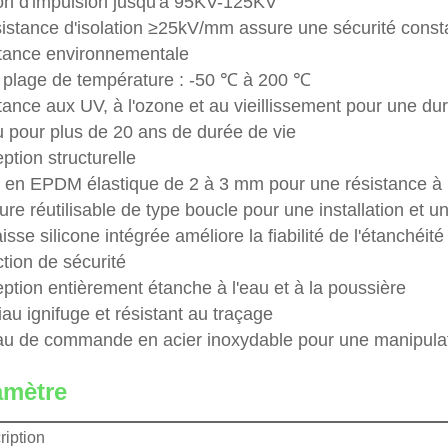
on d'impulsion jusqu'à 95KV-125KV
sistance d'isolation ≥25kV/mm assure une sécurité const
tance environnementale
 plage de température : -50 ℃ à 200 ℃
ance aux UV, à l'ozone et au vieillissement pour une dura
 pour plus de 20 ans de durée de vie
tion structurelle
 en EPDM élastique de 2 à 3 mm pour une résistance à l
ure réutilisable de type boucle pour une installation et un
isse silicone intégrée améliore la fiabilité de l'étanchéité
tion de sécurité
ption entièrement étanche à l'eau et à la poussière
au ignifuge et résistant au traçage
u de commande en acier inoxydable pour une manipulat
amètre
ription