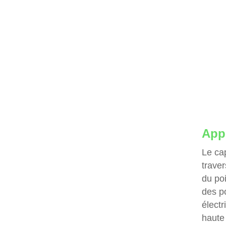
Appl
Le ca
traver
du poi
des p
élect
haute 