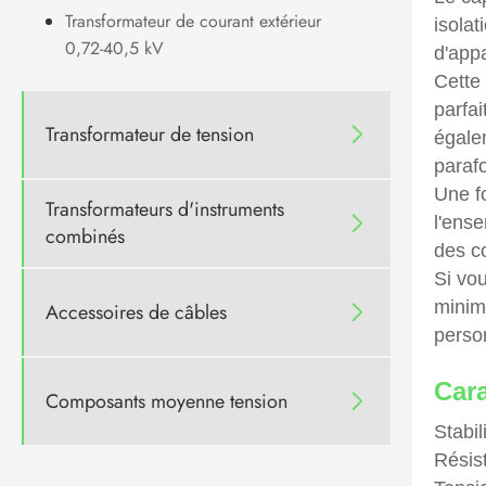
Transformateur de courant extérieur
isolat
0,72-40,5 kV
d'app
Cette 
parfai
Transformateur de tension

égale
paraf
Une f
Transformateurs d'instruments
l'ens

combinés
des co
Si vo
minim
Accessoires de câbles

person
Cara
Composants moyenne tension

Stabi
Résis