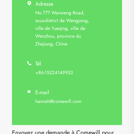
Adresse

No.777 Wanweng Road,
sous-district de Wengyang,
ville de Yueqing, ville de
Wenzhou, province du
Zhejiang, Chine
Tél

+86-15224149953
E-mail

hannah@comewill.com
Envoyez une demande à Comewill pour