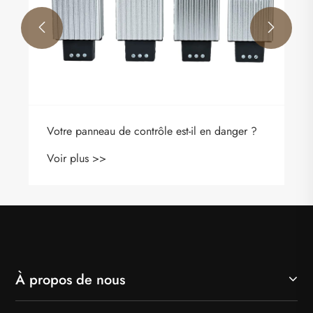


e est-il en danger ?
À propos de nous