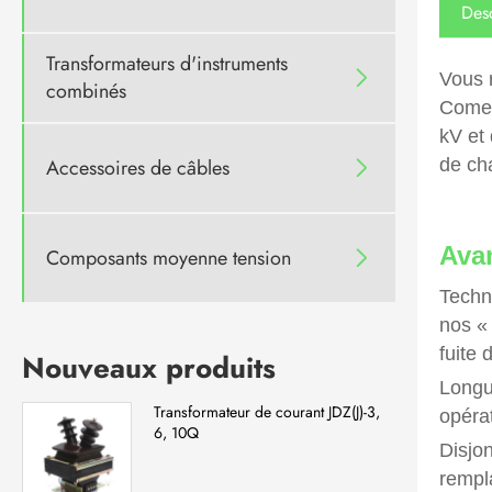
Desc
Transformateurs d'instruments

Vous 
combinés
Comew
kV et 
Accessoires de câbles
de cha

Ava
Composants moyenne tension

Techn
nos « 
fuite
Nouveaux produits
Longue
Transformateur de courant JDZ(J)-3,
opéra
6, 10Q
Disjo
rempl