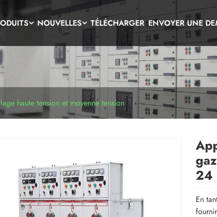
ODUITS
NOUVELLES
TÉLÉCHARGER
ENVOYER UNE D
lage haute tension et moyenne tension
App
gaz
24
En tan
fourni