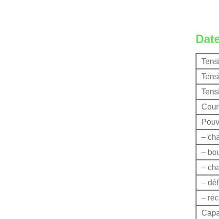
Date
Tens
Tensi
Tens
Cour
Pouv
– cha
– bo
– ch
– déf
– rec
Capa