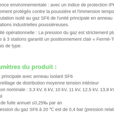
ience environnementale : avec un indice de protection IP
ement protégés contre la poussière et l'immersion tempor
tation isolé au gaz SF6 de l'unité principale en anneau 
lations industrielles poussiéreuses.
ité opérationnelle : La pression du gaz est strictement 
 à 3 stations garantit un positionnement clair « Fermé-T
is de type.
mètres du produit :
é principale avec anneau isolant SF6
eillage de distribution moyenne tension intérieur
on nominale : 3,3 kV, 6 kV, 10 kV, 11 kV, 12,5 kV, 13,8 kV
ol
 de fuite annuel ≤0,25‰ par an
ression du gaz SF6 à 20 ℃ est de 0,4 bar (pression relat