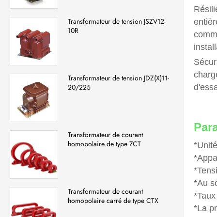
Résil
Transformateur de tension JSZV12-
entièr
10R
commu
instal
Sécur
charge
Transformateur de tension JDZ(X)11-
d'essa
20/225
Para
Transformateur de courant
homopolaire de type ZCT
*Unit
*Appar
*Tensi
*Au s
Transformateur de courant
*Taux
homopolaire carré de type CTX
*La p