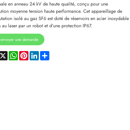
pale en anneau 24 kV de haute qualité, conçu pour une
bution moyenne tension haute performance. Cet appareillage de
ation isolé au gaz SF6 est doté de réservoirs en acier inoxydable
 au laser par un robot et d'une protection IP67.
envoyer une demande
acebook
X
WhatsApp
Pinterest
LinkedIn
Share