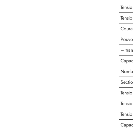
Tensio
Tensi
Coura
Pouvo
– tran
Capac
Nombr
Sectio
Tensi
Tensio
Tensi
Capac