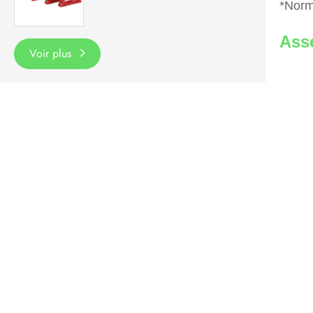
*Norm
Ass
Voir plus