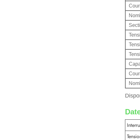
Cour
Nomb
Secti
Tens
Tensi
Tens
Capa
Cour
Nomb
Dispo
Date
Interr
Tensi