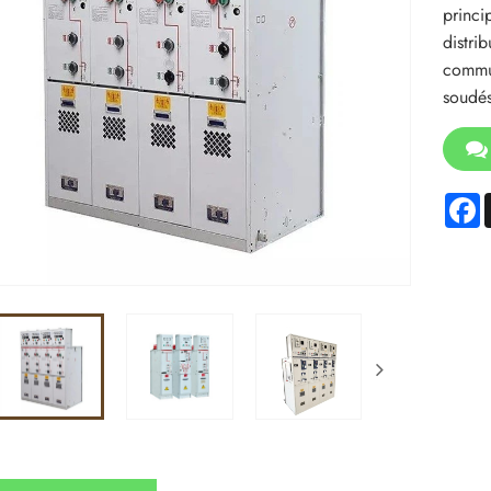
princi
distri
commut
soudés
F