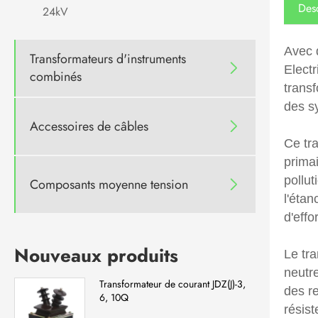
Desc
24kV
Avec 
Transformateurs d'instruments

Electr
combinés
trans
des s
Accessoires de câbles

Ce tr
primai
pollut
Composants moyenne tension

l'étan
d'effor
Nouveaux produits
Le tr
neutre
Transformateur de courant JDZ(J)-3,
des re
6, 10Q
résist