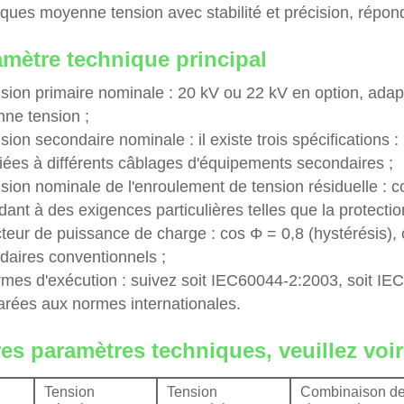
iques moyenne tension avec stabilité et précision, répon
mètre technique principal
nsion primaire nominale : 20 kV ou 22 kV en option, ada
ne tension ;
sion secondaire nominale : il existe trois spécifications
iées à différents câblages d'équipements secondaires ;
sion nominale de l'enroulement de tension résiduelle : co
ant à des exigences particulières telles que la protection
cteur de puissance de charge : cos Φ = 0,8 (hystérésis),
daires conventionnels ;
rmes d'exécution : suivez soit IEC60044-2:2003, soit I
rées aux normes internationales.
es paramètres techniques, veuillez voi
Tension
Tension
Combinaison d