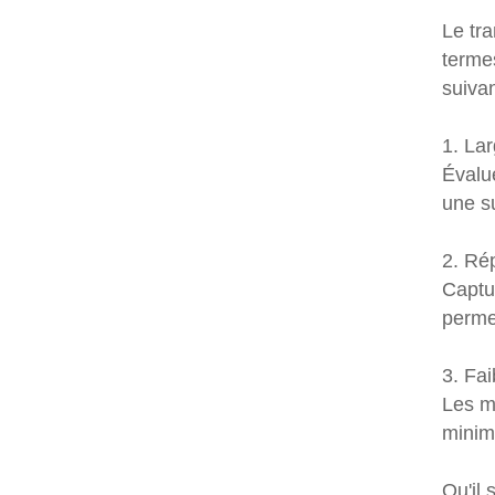
Le tr
terme
suivan
1. Lar
Évalu
une su
2. Ré
Captu
permet
3. Fai
Les ma
minimi
Qu'il