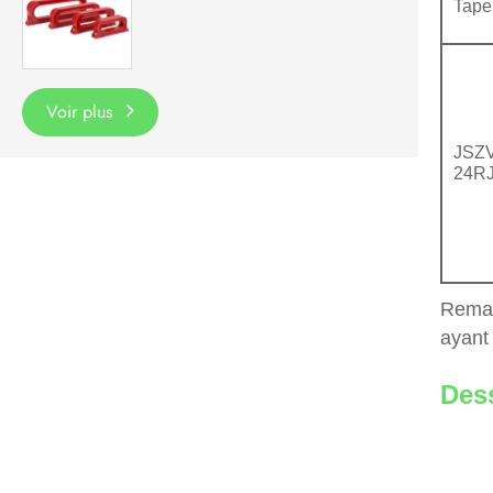
Tape
Voir plus
JSZV
24R
Remar
ayant
Dess