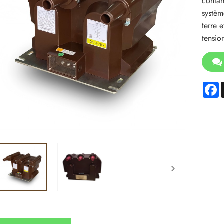
contam
systèm
terre 
tensio
F