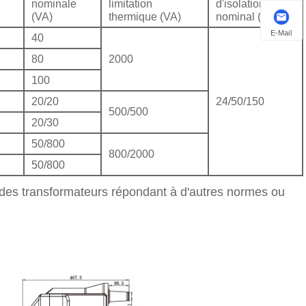
nominale
limitation
d'isolation
(VA)
thermique (VA)
nominal (kV)
E-Mail
40
80
2000
100
20/20
24/50/150
500/500
20/30
50/800
800/2000
50/800
es transformateurs répondant à d'autres normes ou