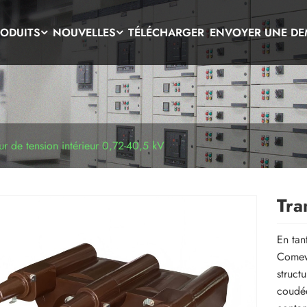
ODUITS
NOUVELLES
TÉLÉCHARGER
ENVOYER UNE D
ur de tension intérieur 0,72-40,5 kV
Tra
En tan
Comewi
struct
coudée