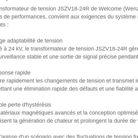
ansformateur de tension JSZV18-24R de Welcome (Wenzho
s de performances, convient aux exigences du système mo
ts :
ge adaptabilité de tension
é à 24 kV, le transformateur de tension JSZV18-24R gère
rveillance stable et une sortie de signal précise pendant
ponse rapide
re rapidement les changements de tension et transmet in
tant une élimination rapide des défauts et une fiabilité
ble perte d'hystérésis
tériaux magnétiques avancés et la conception optimisée r
sent la génération de chaleur et prolongent la durée de 
 s'agisse d'un scénario avec des fluctuations de tensio