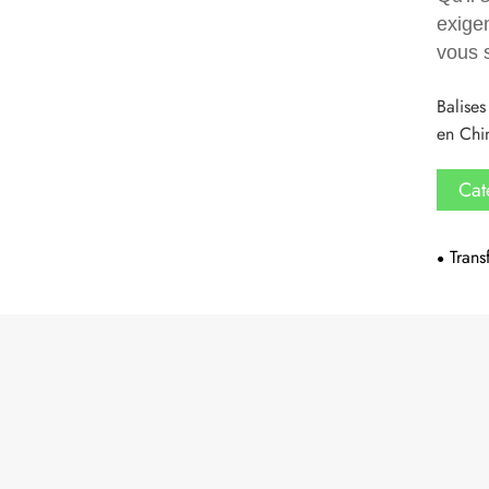
exige
vous s
Balises
en Chin
Cat
Trans