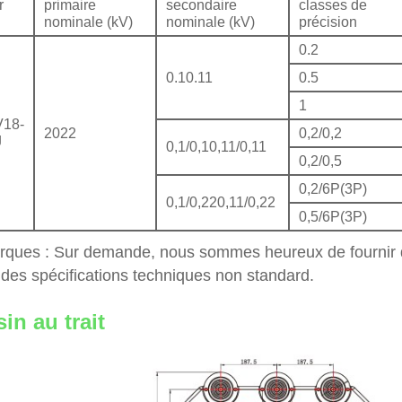
r
primaire
secondaire
classes de
nominale (kV)
nominale (kV)
précision
0.2
0.10.11
0.5
1
18-
2022
0,2/0,2
J
0,1/0,10,11/0,11
0,2/0,5
0,2/6P(3P)
0,1/0,220,11/0,22
0,5/6P(3P)
ques : Sur demande, nous sommes heureux de fournir d
 des spécifications techniques non standard.
in au trait