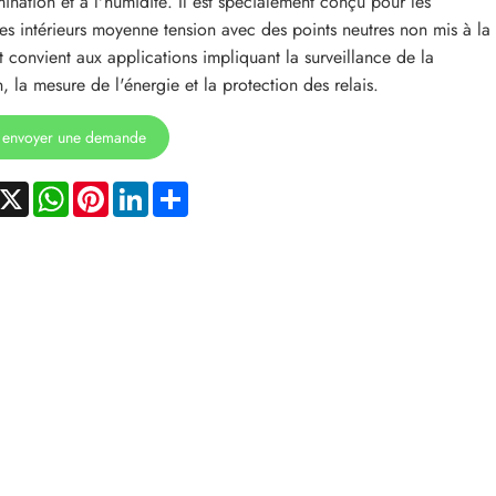
ination et à l'humidité. Il est spécialement conçu pour les
es intérieurs moyenne tension avec des points neutres non mis à la
et convient aux applications impliquant la surveillance de la
n, la mesure de l'énergie et la protection des relais.
envoyer une demande
acebook
X
WhatsApp
Pinterest
LinkedIn
Share