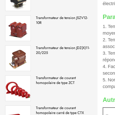
électr
Para
Transformateur de tension JSZV12-
10R
1. Te
moyen
2. Ten
assoc
Transformateur de tension JDZ(X)11-
20/225
3. Ten
répond
4. Fa
secon
Transformateur de courant
5. No
homopolaire de type ZCT
compa
Autr
Transformateur de courant
homopolaire carré de type CTX